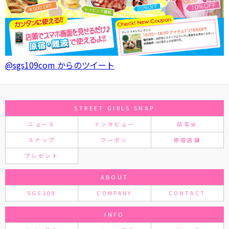
@sgs109com からのツイート
STREET GIRLS SNAP
ニュース
インタビュー
試写会
スナップ
クーポン
原宿店舗
プレゼント
ABOUT
SGS109
COMPANY
CONTACT
INFO