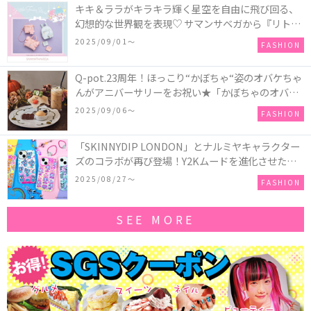
キキ＆ララがキラキラ輝く星空を自由に飛び回る、
幻想的な世界観を表現♡ サマンサベガから『リトル
ツインスターズ』50周年アニバーサリーイヤー』を
2025/09/01〜
FASHION
記念したコレクションが登場
Q-pot.23周年！ほっこり“かぼちゃ“姿のオバケちゃ
んがアニバーサリーをお祝い★「かぼちゃのオバケ
ーキアクセサリー」が新発売！Q-pot CAFE.では
2025/09/06〜
FASHION
「かぼちゃのオバケーキプレート」も登場
「SKINNYDIP LONDON」とナルミヤキャラクター
ズのコラボが再び登場！Y2Kムードを進化させた新
作コレクションを発売♪
2025/08/27〜
FASHION
SEE MORE